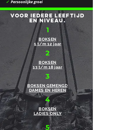
✓
Persoonlijke groei
Voor iedere leeftijd
en niveau.
1
BOKSEN
5 t/m 12 jaar
2
BOKSEN
13 t/m 18 jaar
3
BOKSEN GEMENGD
DAMES EN HEREN
4
BOKSEN
LADIES ONLY
5