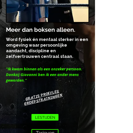
Meer dan boksen alleen.
Word fysiek én mentaal sterker in een
omgeving waar persoonlijke
aandacht, discipline en
zelfvertrouwen centraal staan.
"Ik kwam binnen als een onzeker persoon.
Dankzij Giovanni ben ik een ander mens
geworden."
GRATIS PROEFLES
GROEPSTRAININGEN
LESTIJDEN
Tarieven