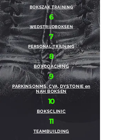
BOKSZAK TRAINING
6
WEDSTRIJDBOKSEN
7
PERSONAL TRAINING
8
BOXCOACHING
9
PARKINSONMS, CVA, DYSTONIE en
NAH BOKSEN
10
BOKSCLINIC
11
TEAMBUILDING