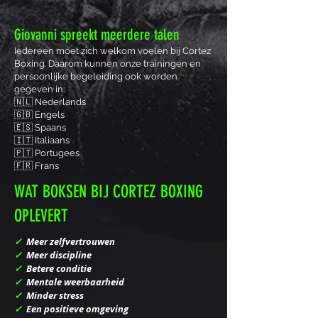
Giovanni spreekt meerdere talen
Iedereen moet zich welkom voelen bij Cortez
Boxing. Daarom kunnen onze trainingen en
persoonlijke begeleiding ook worden
gegeven in:
🇳🇱 Nederlands
🇬🇧 Engels
🇪🇸 Spaans
🇮🇹 Italiaans
🇵🇹 Portugees
🇫🇷 Frans
WAT BOKSEN BIJ CORTEZ BOXING
OPLEVERT
✓
Meer zelfvertrouwen
✓
Meer discipline
✓
Betere conditie
✓
Mentale weerbaarheid
✓
Minder stress
✓
Een positieve omgeving