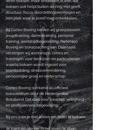
leren boksen, maar ontdekten al snel dat
boksen ook helpt buiten de ring. Het geeft
structuur, focus, doorzettingsvermogen en
een plek waar je jezelf mag ontwikkelen.
Bij Cortez Boxing bieden wij groepslessen,
jeugdtraining, damestraining, personal
training, wedstrijdbegeleiding, Parkinson
Boxing en bokscoaching aan. Daarnaast
verzorgen wij workshops, clinics en
trainingen voor bedrijven en particulieren,
waarbij boksen wordt ingezet voor
teambuilding, stressvermindering,
persoonlijke groei en leiderschap.
Cortez Boxing is erkend als officieel
bokscentrum door de Nederlandse
Boksbond. Dat staat voor kwaliteit, veiligheid
en professionele begeleiding.
Bij ons train je niet alleen om beter te boksen.
Je traint om sterker in het leven te staan.