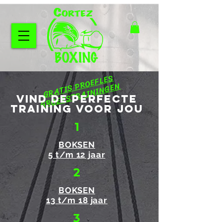
GRATIS PROEFLES
GROEPSTRAININGEN
vind de perfecte
training voor jou
1
BOKSEN
5 t/m 12 jaar
2
BOKSEN
13 t/m 18 jaar
3