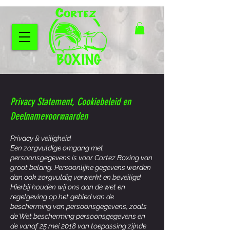
Privacy Statement, Cookiebeleid en
Deelnamevoorwaarden
Privacy & veiligheid
Een zorgvuldige omgang met
persoonsgegevens is voor Cortez Boxing van
groot belang. Persoonlijke gegevens worden
dan ook zorgvuldig verwerkt en beveiligd.
Hierbij houden wij ons aan de wet en
regelgeving op het gebied van de
bescherming van persoonsgegevens, zoals
de Wet bescherming persoonsgegevens en
de vanaf 25 mei 2018 van toepassing zijnde